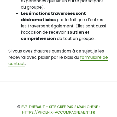
expériences que vit un autre participant
du groupe).
Les émotions traversées sont
dédramatisées
par le fait que d’autres
les traversent également. Elles sont aussi
l’occasion de recevoir
soutien et
compréhension
de tout un groupe. .
Si vous avez d’autres questions à ce sujet, je les
recevrai avec plaisir par le biais du
formulaire de
contact
.
Blog
Accompagnement
Ateliers
Qui
Témoignages
Forum
S’inscrire
Cabinet
individuel
suis-
à
des
©
EVE THIÉBAUT - SITE CRÉÉ PAR SARAH CHÊNE :
je
la
Edelweiss
HTTPS://PHOENIX-ACCOMPAGNEMENT.FR