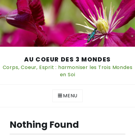
Skip
AU COEUR DES 3 MONDES
to
content
Corps, Coeur, Esprit : harmoniser les Trois Mondes
en Soi
MENU
Nothing Found