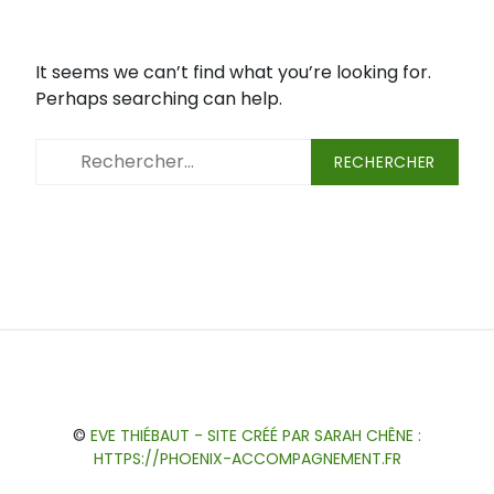
It seems we can’t find what you’re looking for.
Perhaps searching can help.
Rechercher :
Blog
Accompagnement
Ateliers
Qui
Témoignages
Forum
S’inscrire
Cabinet
individuel
suis-
à
des
©
EVE THIÉBAUT - SITE CRÉÉ PAR SARAH CHÊNE :
je
la
Edelweiss
HTTPS://PHOENIX-ACCOMPAGNEMENT.FR
?
newsletter