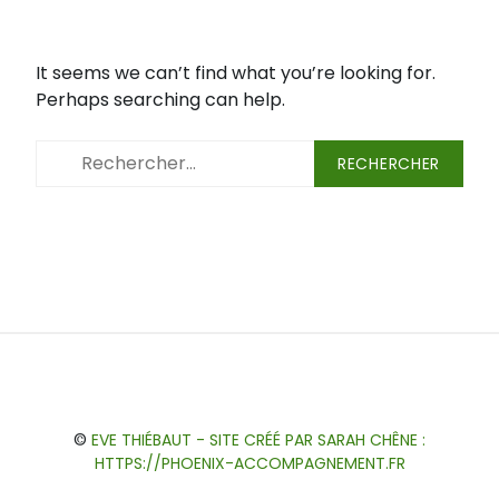
It seems we can’t find what you’re looking for.
Perhaps searching can help.
Rechercher :
Blog
Accompagnement
Ateliers
Qui
Témoignages
Forum
S’inscrire
Cabinet
individuel
suis-
à
des
©
EVE THIÉBAUT - SITE CRÉÉ PAR SARAH CHÊNE :
je
la
Edelweiss
HTTPS://PHOENIX-ACCOMPAGNEMENT.FR
?
newsletter