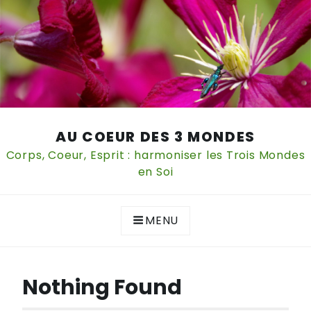
Skip
AU COEUR DES 3 MONDES
to
content
Corps, Coeur, Esprit : harmoniser les Trois Mondes
en Soi
MENU
Nothing Found