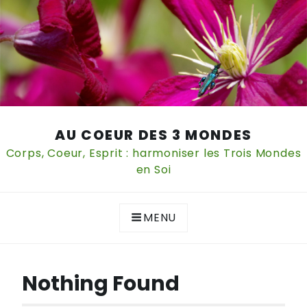
Skip
AU COEUR DES 3 MONDES
to
content
Corps, Coeur, Esprit : harmoniser les Trois Mondes
en Soi
MENU
Nothing Found