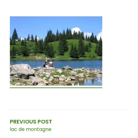
Navigation
de
l’article
PREVIOUS POST
lac de montagne