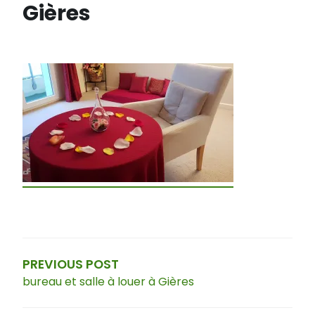
Gières
Navigation
de
l’article
PREVIOUS POST
bureau et salle à louer à Gières