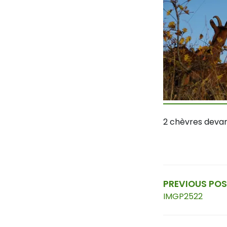
2 chèvres deva
Navig
de
PREVIOUS PO
IMGP2522
l’arti