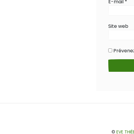
E-mail
*
Site web
Prévenez
©
EVE THI