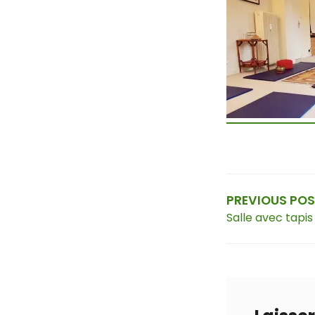
Navig
de
PREVIOUS PO
Salle avec tapis 
l’arti