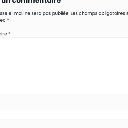
r un commentaire
sse e-mail ne sera pas publiée.
Les champs obligatoires 
vec
*
ire
*