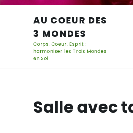
Skip
to
AU COEUR DES
content
3 MONDES
Corps, Coeur, Esprit :
harmoniser les Trois Mondes
en Soi
Salle avec t