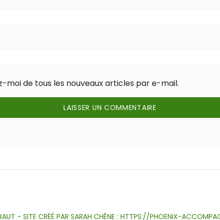
-moi de tous les nouveaux articles par e-mail.
Blog
Accompagnement
Ateliers
Qui
Témoignages
Forum
S’inscrire
Cabinet
individuel
suis-
à
des
ÉBAUT - SITE CRÉÉ PAR SARAH CHÊNE : HTTPS://PHOENIX-ACCOMPA