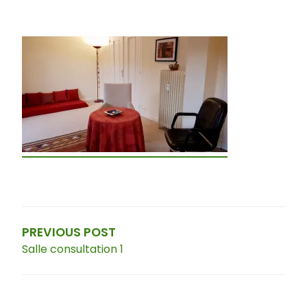
Navigation
de
l’article
PREVIOUS POST
Salle consultation 1