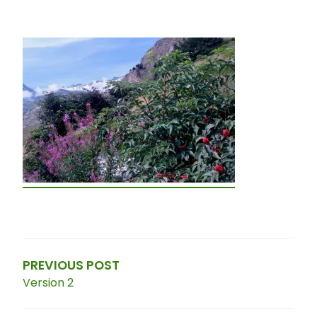
Navigation
de
l’article
PREVIOUS POST
Version 2